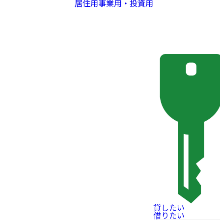
居住用
事業用・投資用
貸したい
借りたい